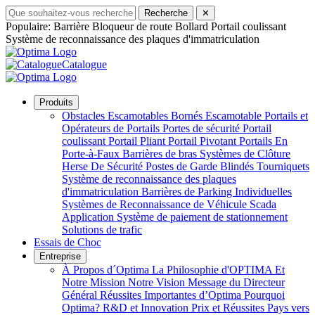
Recherche
✕
Populaire:
Barrière
Bloqueur de route
Bollard
Portail coulissant
Système de reconnaissance des plaques d'immatriculation
Catalogue
Produits
Obstacles Escamotables
Bornés Escamotable
Portails et
Opérateurs de Portails
Portes de sécurité
Portail
coulissant
Portail Pliant
Portail Pivotant
Portails En
Porte-à-Faux
Barrières de bras
Systèmes de Clôture
Herse De Sécurité
Postes de Garde Blindés
Tourniquets
Système de reconnaissance des plaques
d'immatriculation
Barrières de Parking Individuelles
Systèmes de Reconnaissance de Véhicule
Scada
Application
Système de paiement de stationnement
Solutions de trafic
Essais de Choc
Entreprise
À Propos d´Optima
La Philosophie d'OPTIMA
Et
Notre Mission Notre Vision
Message du Directeur
Général
Réussites Importantes d’Optima
Pourquoi
Optima?
R&D et Innovation
Prix et Réussites
Pays vers