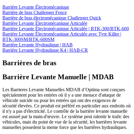
Barrière Levante Électromécanique
Barrière de bras Challenger Fence
Barrière de bras électromécanique Challenger Quick
Barrière Levante Électromécanique Articulée
Barrière Levante Électromécanique Articulée | BTK-300/BTK-600
Barrière Levante Électromécanique Articulée avec Tyre Killer |
BTK-300SM/BTK-600SM
Barrière Levante Hydraulique | HAB
Barrière Levante Hydraulique K4 | HAB-CR
Barrières de bras
Barrière Levante Manuelle
| MDAB
Les Barrieres Levante Manuelles MDAB d’Optima sont conçues
spécialement pour les entrées où il y a une menace d'attaque de
véhicule suicide ou pour les entrées qui ont des exigences de
sécurité élevées. Ce produit est préféré en particulier aux endroits où
il n'y a pas d'électricité. Le contrôle de la barrière levante manuelle
est assuré par la main-d'œuvre. Le système peut ralentir le trafic des
véhicules, mais du point de vue de la sécurité, les barrières levante
manuelles possedent la meme force que les barrières hydrauliques.