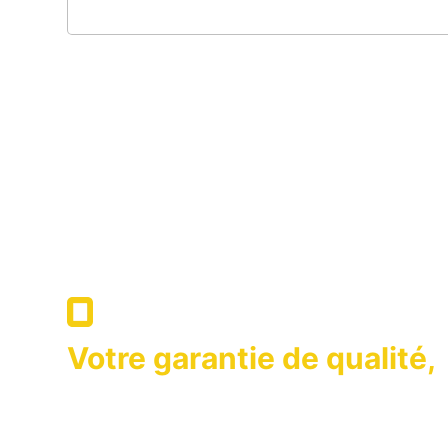
VOUS SOUTIENS APRÈS-VENT
Votre garantie de qualité,
nous sommes là pour vou
OPTIMA qui a adopté comme son principe de mainte