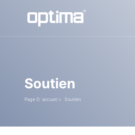
Populaire:
Barrière
Bloqueur de route
Bollard
Portail coulissant
Système de reconnaissance des plaques d'immatriculation
Soutien
Page D´accueil >
Soutien