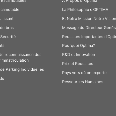
s Escamotables
À Propos d´Optima
scamotable
La Philosophie d'OPTIMA
ulissant
Et Notre Mission Notre Visio
 de bras
Message du Directeur Génér
Sécurité
Réussites Importantes d’Opt
ets
Pourquoi Optima?
de reconnaissance des
R&D et Innovation
'immatriculation
Prix et Réussites
 de Parking Individuelles
Pays vers où on exporte
cts
Ressources Humaines