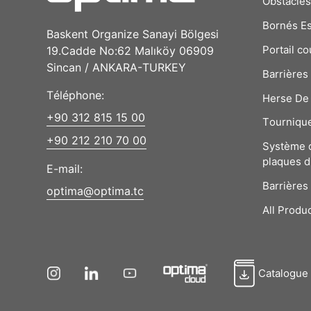
Obstacle
Bornés E
Baskent Organize Sanayi Bölgesi
Portail co
19.Cadde No:62 Malıköy 06909
Sincan / ANKARA-TURKEY
Barrières
Téléphone:
Herse De 
+90 312 815 15 00
Tourniqu
+90 212 210 70 00
Système 
plaques d
E-mail:
Barrières
optima@optima.tc
All Produ
Catalogue