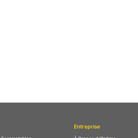
mes de qualité sont au plus haut
 avec des services d aide après-
Entreprise