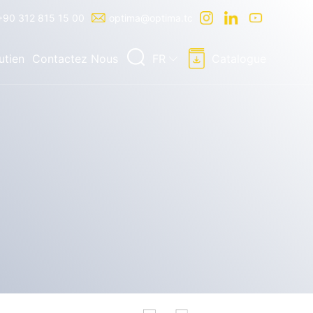
+90 312 815 15 00
optima@optima.tc
utien
Contactez Nous
FR
Catalogue