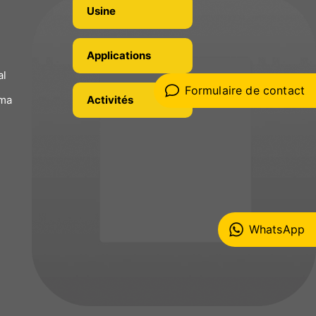
Usine
n
Applications
al
Formulaire de contact
ima
Activités
WhatsApp