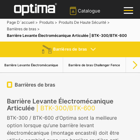
Catalogue
Page D´accueil >
Produits >
Produits De Haute Sécurité >
Barrières de bras >
✕
Recherche
Barrière Levante Électromécanique Articulée | BTK-300/BTK-600
Populaire:
Barrière
Bloqueur de route
Bollard
Barrières de bras
Portail coulissant
Barri
Barrière Levante Électromécanique
Barrière de bras Challenger Fence
Système de reconnaissance des plaques d'immatriculation
Barrières de bras
Barrière Levante Électromécanique
Articulée
| BTK-300/BTK-600
BTK-300 / BTK-600 d’Optima sont la meilleure
option lorsque qu’une barrière levant
électromécanique (montage encastré) doit être