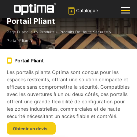
Catalogue
Portail Pliant
Page D´accueil >
Produits >
Produits De Haute Sécurité >
✕
Recherche
Portail Pliant >
Populaire:
Barrière
Bloqueur de route
Bollard
Portail Pliant
Portail coulissant
Les portails pliants Optima sont conçus pour les
Système de reconnaissance des plaques d'immatriculation
espaces restreints, offrant une solution compacte et
efficace sans compromettre la sécurité. Compatibles
avec les ouvertures à un ou deux côtés, ces portails
offrent une grande flexibilité de configuration pour
les zones industrielles, commerciales et de haute
sécurité nécessitant un accès fiable et contrôlé.
Obtenir un devis