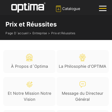
Catalogue
Prix et Réussites
✕
Recherche
Page D´accueil >
Entreprise >
Prix et Réussites
Populaire:
Barrière
Bloqueur de route
Bollard
Portail coulissant
Système de reconnaissance des plaques d'immatriculation
À Propos d´Optima
La Philosophie d'OPTIMA
Et Notre Mission Notre
Message du Directeur
Vision
Général