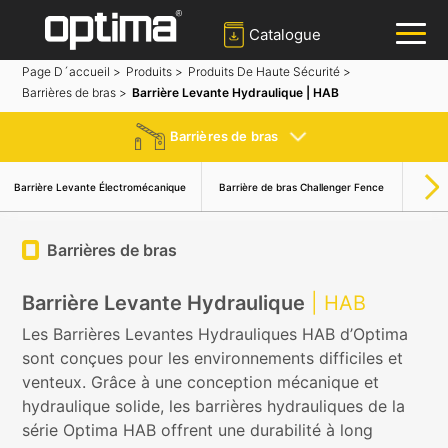
Catalogue
Page D´accueil >
Produits >
Produits De Haute Sécurité >
Barrières de bras >
Barrière Levante Hydraulique | HAB
✕
Recherche
Barrières de bras
Populaire:
Barrière
Bloqueur de route
Bollard
Barri
Barrière Levante Électromécanique
Barrière de bras Challenger Fence
Portail coulissant
Système de reconnaissance des plaques d'immatriculation
Barrières de bras
Barrière Levante Hydraulique
| HAB
Les Barrières Levantes Hydrauliques HAB d’Optima
sont conçues pour les environnements difficiles et
venteux. Grâce à une conception mécanique et
hydraulique solide, les barrières hydrauliques de la
série Optima HAB offrent une durabilité à long