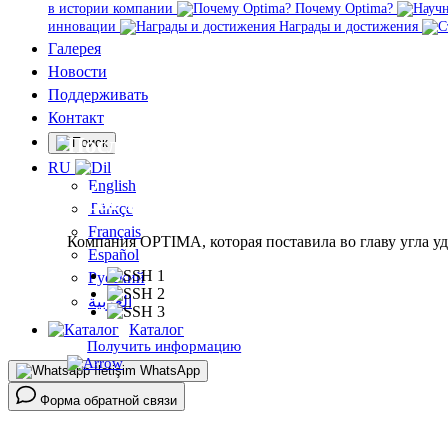
в истории компании
Почему Optima?
инновации
Награды и достижения
Галерея
Новости
Поддерживать
Контакт
Послепродажное обслуживание
RU
English
Мы гарантируем качество 
Türkçe
Français
Компания OPTIMA, которая поставила во главу угла у
Español
Русский
العربية
Каталог
Получить информацию
WhatsApp
Форма обратной связи