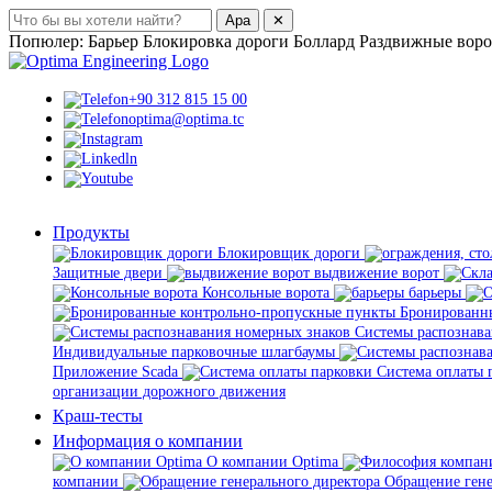
Ара
✕
Попюлер:
Барьер
Блокировка дороги
Боллард
Раздвижные воро
+90 312 815 15 00
optima@optima.tc
Продукты
Ƃлокировщик дороги
Защитные двери
выдвижение ворот
Консольные ворота
барьеры
Бронированны
Системы распознава
Индивидуальные парковочные шлагбаумы
Приложение Scada
Система оплаты 
организации дорожного движения
Краш-тесты
Информация о компании
О компании Optima
компании
Обращение гене