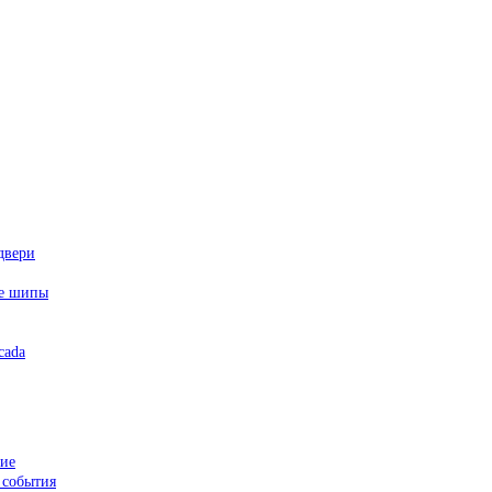
е шипы
ие
события