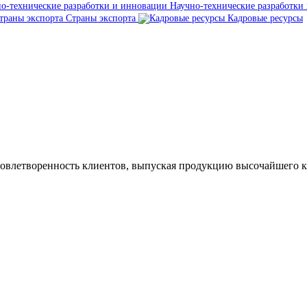
Научно-технические разработки
Страны экспорта
Кадровые ресурсы
и
всегда готовы оказать поддержк
довлетворенность клиентов, выпуская продукцию высочайшего ка