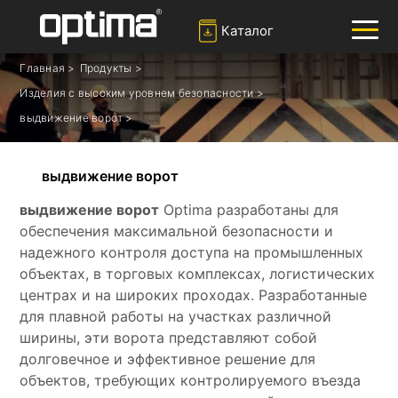
Каталог
выдвижение ворот
Главная >
Продукты >
Изделия с высоким уровнем безопасности >
✕
Ара
выдвижение ворот >
Попюлер:
Барьер
Блокировка дороги
Боллард
выдвижение ворот
Раздвижные ворота
выдвижение ворот
Optima разработаны для
Система распознавания номерных знаков
обеспечения максимальной безопасности и
надежного контроля доступа на промышленных
объектах, в торговых комплексах, логистических
центрах и на широких проходах. Разработанные
для плавной работы на участках различной
ширины, эти ворота представляют собой
долговечное и эффективное решение для
объектов, требующих контролируемого въезда