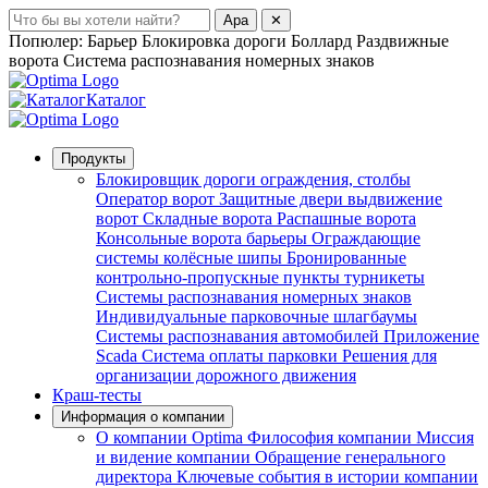
Ара
✕
Попюлер:
Барьер
Блокировка дороги
Боллард
Раздвижные
ворота
Система распознавания номерных знаков
Каталог
Продукты
Ƃлокировщик дороги
ограждения, столбы
Оператор ворот
Защитные двери
выдвижение
ворот
Складные ворота
Распашные ворота
Консольные ворота
барьеры
Ограждающие
системы
колёсные шипы
Бронированные
контрольно-пропускные пункты
турникеты
Системы распознавания номерных знаков
Индивидуальные парковочные шлагбаумы
Системы распознавания автомобилей
Приложение
Scada
Система оплаты парковки
Решения для
организации дорожного движения
Краш-тесты
Информация о компании
О компании Optima
Философия компании
Миссия
и видение компании
Обращение генерального
директора
Ключевые события в истории компании