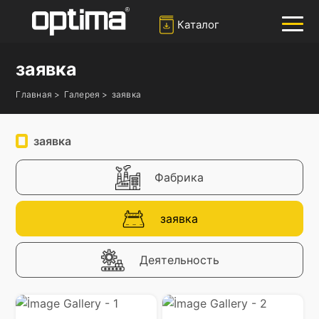
Каталог
заявка
✕
Ара
Главная >
Галерея >
заявка
Попюлер:
Барьер
Блокировка дороги
Боллард
заявка
Раздвижные ворота
Фабрика
Система распознавания номерных знаков
заявка
Деятельность