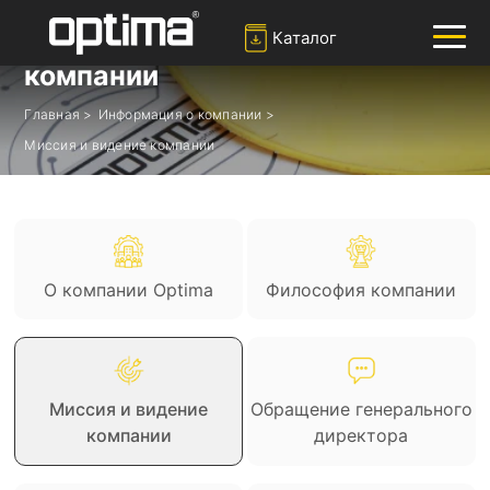
Каталог
Миссия и видение
компании
Главная >
Информация о компании >
✕
Ара
Миссия и видение компании
Попюлер:
Барьер
Блокировка дороги
Боллард
Раздвижные ворота
Система распознавания номерных знаков
О компании Optima
Философия компании
Миссия и видение
Обращение генерального
компании
директора