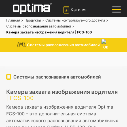
Каталог
Главная >
Продукты >
Системы контролируемого доступа >
Системы распознавания автомобилей >
✕
Ара
Камера захвата изображения водителя | FCS-100
Попюлер:
Барьер
Блокировка дороги
Боллард
Системы распознавания автомобилей
Раздвижные ворота
Система распознавания номерных знаков
Системы распознавания автомобилей
Камера захвата изображения водителя
| FCS-100
Камера захвата изображения водителя Optima
FCS-100 - это дополнительная система
автоматического распознавания автомобильных