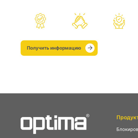
вам послепродажную поддержку.
Получить информацию
Продук
Ƃлокиров