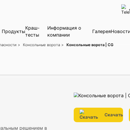
✕
Краш-
Информация о
Ара
Продукты
Галерея
Новост
тесты
компании
пасности >
Консольные ворота >
Консольные ворота | CG
ворота
Скачать
мальным решением в