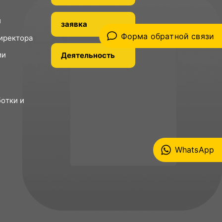
и
заявка
Форма обратной связи
иректора
ии
Деятельность
отки и
WhatsApp