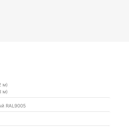
2 м)
3 м)
ый RAL9005