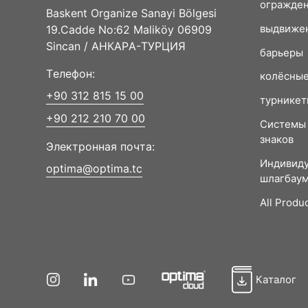
огражден
Baskent Organize Sanayi Bölgesi
выдвижен
19.Cadde No:62 Maliköy 06909
Sincan / АНКАРА-ТУРЦИЯ
барьеры
Телефон:
колёсны
+90 312 815 15 00
турникет
+90 212 210 70 00
Системы 
знаков
Электронная почта:
Индивиду
optima@optima.tc
шлагбау
All Produ
Каталог