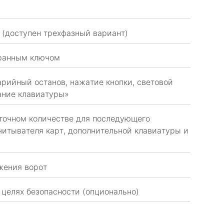
ц (доступен трехфазный вариант)
гранным ключом
арийный останов, нажатие кнопки, световой
ание клавиатуры»
точном количестве для последующего
читывателя карт, дополнительной клавиатуры и
жения ворот
 целях безопасности (опционально)