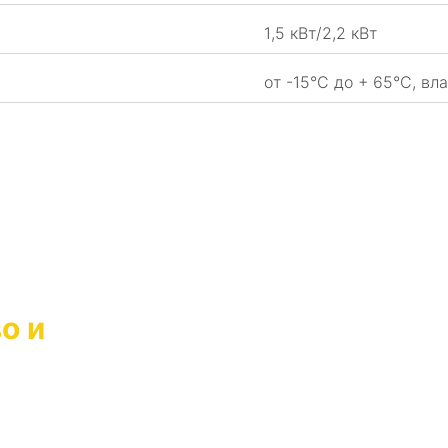
1,5 кВт/2,2 кВт
от -15°C до + 65°C, в
ние
о и
оддержку.
 угла удовлетворенность
чества, всегда готова оказать