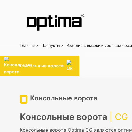
Главная >
Продукты >
Изделия с высоким уровнем безо
Попюлер:
Барьер
Блокировка дороги
Боллард
Раздвижные 
Система распознавания номерных знаков
Консольные ворота
Консольные ворота
Консольные ворота
| CG
Консольные ворота Optima CG являются опти