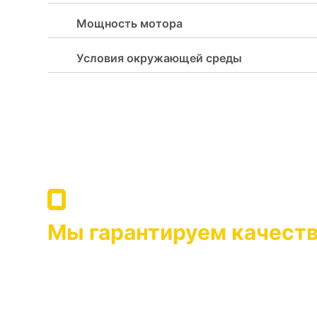
Мощность мотора
Условия окружающей среды
Послепродажное обслужива
Мы гарантируем качеств
всегда готовы оказать п
Компания OPTIMA, которая поставила во главу
клиентов, выпуская продукцию высочайшего ка