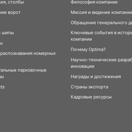
ия, столбы
Философия компании
ие ворот
Миссия и видение компани
Обращение генерального д
е шипы
Ключевые события в истор
компании
ы
Почему Optima?
распознавания номерных
Научно-технические разраб
инновации
альные парковочные
мы
Награды и достижения
cts
Страны экспорта
Кадровые ресурсы