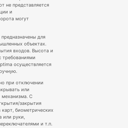
от не представляется
ции и
орота могут
 предназначены для
ышленных объектах.
рытия входов. Высота и
с требованиями
ptima осуществляется
ручную.
но при отключении
акрывать или
 механизма. С
ткрытия/закрытия
 карт, биометрических
в или руки,
ереключателями и т.п.