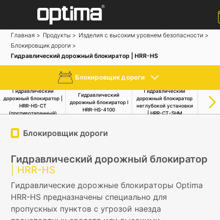
Главная >
Продукты >
Изделия с высоким уровнем безопасности >
Ƃлокировщик дороги >
Гидравлический дорожный блокиратор | HRR-HS
Попюлер:
Барьер
Блокировка дороги
Боллард
Раздвиж
Ƃлокировщик дороги
Гидравлический
Гидравлический
Гид
Система распознавания номерных знаков
Гидравлический
дорожный блокиратор |
дорожный блокиратор
дорож
дорожный блокиратор l
HRR-HS-CT
неглубокой установки
неглуб
HRR-HS-4100
(противотаранный)
| HRR-CT-SHM
| HR
Ƃлокировщик дороги
Гидравлический дорожный блокиратор
| HRR-HS
Гидравлические дорожные блокираторы Optima
HRR-HS предназначены специально для
пропускных пунктов с угрозой наезда