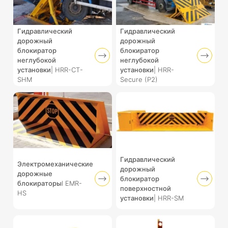
Гидравлический
Гидравлический
дорожный
дорожный
блокиратор
блокиратор
неглубокой
неглубокой
установки
| HRR-CT-
установки
| HRR-
SHM
Secure (P2)
Гидравлический
Электромеханические
дорожный
дорожные
блокиратор
блокираторы
l EMR-
поверхностной
HS
установки
| HRR-SM