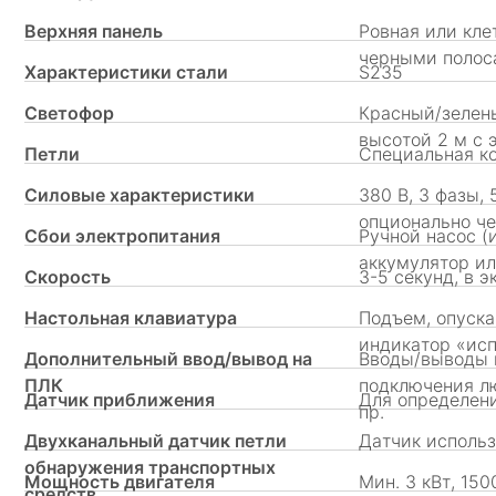
Верхняя панель
Ровная или кле
черными полос
Характеристики стали
S235
Светофор
Красный/зелены
высотой 2 м с
Петли
Специальная ко
Силовые характеристики
380 В, 3 фазы, 
опционально ч
Сбои электропитания
Ручной насос (
аккумулятор ил
Скорость
3-5 секунд, в 
Настольная клавиатура
Подъем, опуска
индикатор «ис
Дополнительный ввод/вывод на
Вводы/выводы 
ПЛК
подключения лю
Датчик приближения
Для определен
пр.
Двухканальный датчик петли
Датчик использ
обнаружения транспортных
Мощность двигателя
Мин. 3 кВт, 150
средств