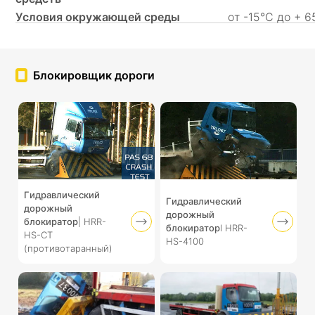
Условия окружающей среды
от -15°C до + 
Ƃлокировщик дороги
Гидравлический
Гидравлический
дорожный
дорожный
блокиратор
| HRR-
блокиратор
l HRR-
HS-CT
HS-4100
(противотаранный)