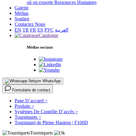
où on exporte
Ressources Humaines
Galerie
Médias
Soutien
Contactez Nous
EN
TR
FR
ES
РУС
العربية
Catalogue
Médias sociaux
WhatsApp
Formulaire de contact
Page D´accueil >
Produits >
Systèmes De Contrôle D´accès >
Tourniquets >
Tourniquet de Pleine Hauteur | F100D
Tourniquets