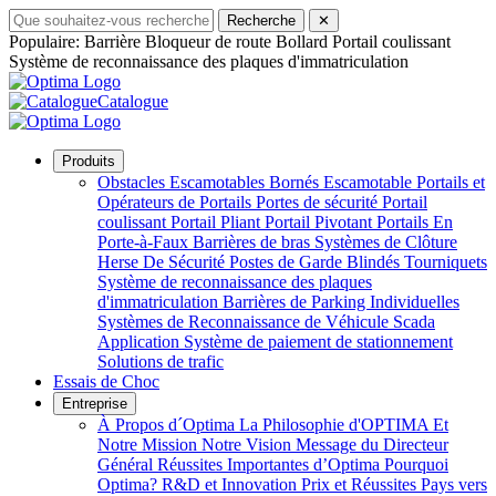
Recherche
✕
Populaire:
Barrière
Bloqueur de route
Bollard
Portail coulissant
Système de reconnaissance des plaques d'immatriculation
Catalogue
Produits
Obstacles Escamotables
Bornés Escamotable
Portails et
Opérateurs de Portails
Portes de sécurité
Portail
coulissant
Portail Pliant
Portail Pivotant
Portails En
Porte-à-Faux
Barrières de bras
Systèmes de Clôture
Herse De Sécurité
Postes de Garde Blindés
Tourniquets
Système de reconnaissance des plaques
d'immatriculation
Barrières de Parking Individuelles
Systèmes de Reconnaissance de Véhicule
Scada
Application
Système de paiement de stationnement
Solutions de trafic
Essais de Choc
Entreprise
À Propos d´Optima
La Philosophie d'OPTIMA
Et
Notre Mission Notre Vision
Message du Directeur
Général
Réussites Importantes d’Optima
Pourquoi
Optima?
R&D et Innovation
Prix et Réussites
Pays vers