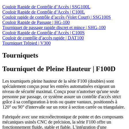
Couloir Rapide de Contrôle d’Accès | SSG100L
Couloir Rapide de Contrôle d’Accès | C100L
Couloir rapide de contrôle d’accès (Volet Court) | SSG100S
Couloir Rapide de Passage | HG-100
Tourniquet de passage rapide discret et mince | SHG-100
Couloir Rapide de Contrôle d’Accès | C100S
Couloir de contrôle d’accès rapide | DAT100
Tourniquet Trépied | V300
Tourniquets
Tourniquet de Pleine Hauteur
| F100D
Les tourniquets pleine hauteur de la série F100 (doubles) sont
spécialement conçus pour les entrées automatisées exigeant un
niveau de sécurité maximal. Conçu pour n'autoriser qu'une seule
personne par passage, ce système assure un contrôle d'accès strict
grâce à sa configuration à trois ou quatre vantaux, positionnés à
120° ou 90° d'intervalle sur un rotor à section carrée ou triangulaire.
Fabriquée avec une microélectronique de pointe et des composants
mécaniques usinés CNC de précision, la série F100 offre un
fonctionnement fluide, stable et fiable. L'intégration d'une