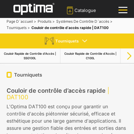
Catalogue
Page D´accueil >
Produits >
Systèmes De Contrôle D´accès >
Tourniquets >
Couloir de contrôle d’accès rapide | DAT100
✕
Recherche
Tourniquets
Populaire:
Barrière
Bloqueur de route
Bollard
Couloir Rapide de Contrôle d’Accès |
Couloir Rapide de Contrôle d’Accès |
Coulo
Portail coulissant
SSG100L
C100L
Système de reconnaissance des plaques d'immatriculation
Tourniquets
Couloir de contrôle d’accès rapide
|
DAT100
L'Optima DAT100 est conçu pour garantir un
contrôle d'accès piétonnier sécurisé, efficace et
esthétique pour une large gamme d'applications. Il
assure une gestion fiable des entrées et sorties dans