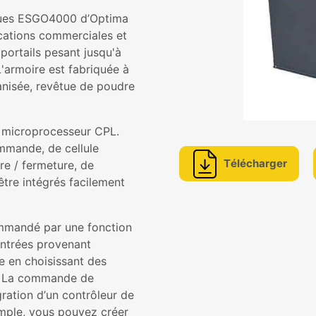
iques ESGO4000 d’Optima
lications commerciales et
portails pesant jusqu'à
'armoire est fabriquée à
vanisée, revêtue de poudre
 microprocesseur CPL.
mmande, de cellule
Télécharger
re / fermeture, de
être intégrés facilement
ommandé par une fonction
entrées provenant
e en choisissant des
L. La commande de
ration d’un contrôleur de
mple, vous pouvez créer