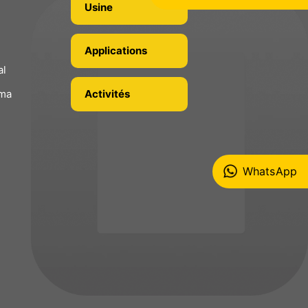
Usine
n
Applications
al
ima
Activités
WhatsApp