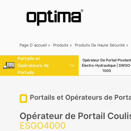
Page D´accueil >
Produits >
Produits De Haute Sécurité >
Populaire:
Barrière
Bloqueur de route
Bollard
Portail coulissant
Système de reconnaissance des plaques d'immatriculation
Portails et
Opérateur De Portail Pivotan
Opérateurs de
Électro-Hydraulique | SWGO
1000
Portails
Portails et Opérateurs de Porta
Opérateur de Portail Couli
ESGO4000