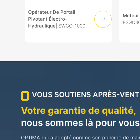
Opérateur De Portail
Moteur 
Pivotant Électro-
ESGO30
Hydraulique
| SWGO-1000
VOUS SOUTIENS APRÈS-VENT
Votre garantie de qualité,
nous sommes là pour vou
OPTIMA qui a adopté comme son principe de mainte