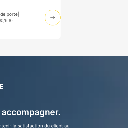
de porte
|
0/600
E
s accompagner.
nir la satisfaction du client au