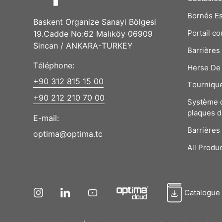
Bornés E
Baskent Organize Sanayi Bölgesi
Portail co
19.Cadde No:62 Malıköy 06909
Sincan / ANKARA-TURKEY
Barrières
Téléphone:
Herse De 
+90 312 815 15 00
Tourniqu
+90 212 210 70 00
Système 
plaques d
E-mail:
Barrières
optima@optima.tc
All Produ
Catalogue