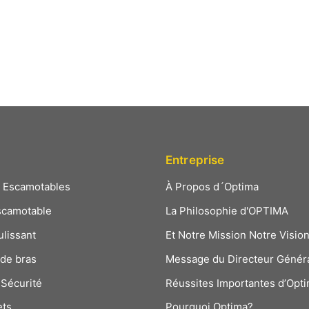
Entreprise
s Escamotables
À Propos d´Optima
scamotable
La Philosophie d'OPTIMA
ulissant
Et Notre Mission Notre Visio
 de bras
Message du Directeur Génér
Sécurité
Réussites Importantes d’Opt
ets
Pourquoi Optima?