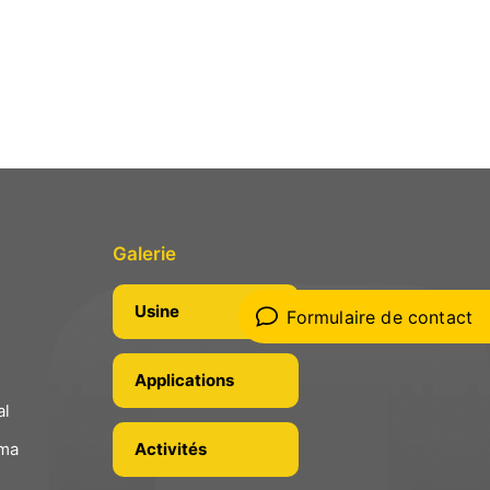
Galerie
Usine
Formulaire de contact
n
Applications
al
ima
Activités