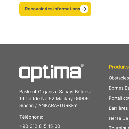
Recevoir des informations
Produits
Obstacle
Bornés E
Baskent Organize Sanayi Bölgesi
Portail co
19.Cadde No:62 Malıköy 06909
Sincan / ANKARA-TURKEY
Barrières
Téléphone:
Herse De 
+90 312 815 15 00
Tourniqu