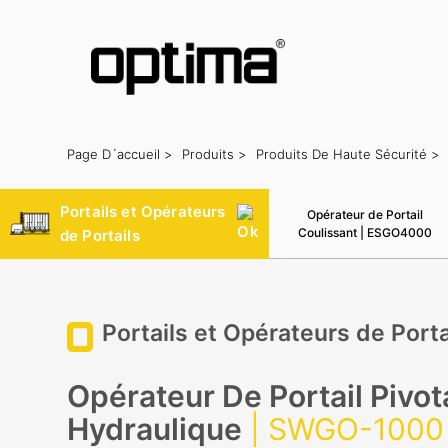
Page D´accueil >
Produits >
Produits De Haute Sécurité >
Populaire:
Barrière
Bloqueur de route
Bollard
Portail coulissant
Système de reconnaissance des plaques d'immatriculation
Portails et Opérateurs
Opérateur de Portail
Coulissant | ESGO4000
de Portails
Portails et Opérateurs de Porta
Opérateur De Portail Pivot
Hydraulique
| SWGO-1000