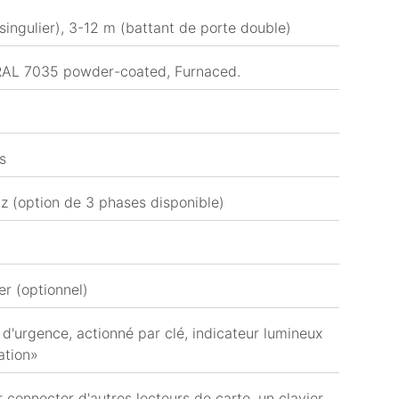
singulier), 3-12 m (battant de porte double)
 RAL 7035 powder-coated, Furnaced.
s
z (option de 3 phases disponible)
er (optionnel)
t d'urgence, actionné par clé, indicateur lumineux
sation»
connecter d'autres lecteurs de carte, un clavier