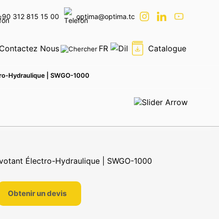
+90 312 815 15 00
optima@optima.tc
Contactez Nous
FR
Catalogue
ctro-Hydraulique | SWGO-1000
er
Obtenir un devis