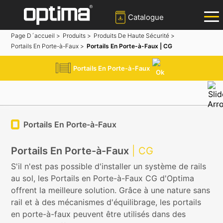
Catalogue
Page D´accueil >
Produits >
Produits De Haute Sécurité >
Portails En Porte-à-Faux >
Portails En Porte-à-Faux | CG
✕
Recherche
Portails En Porte-à-Faux
Populaire:
Barrière
Bloqueur de route
Bollard
Portail coulissant
Système de reconnaissance des plaques d'immatriculation
Portails En Porte-à-Faux
Portails En Porte-à-Faux
| CG
S'il n'est pas possible d'installer un système de rails
au sol, les Portails en Porte-à-Faux CG d'Optima
offrent la meilleure solution. Grâce à une nature sans
rail et à des mécanismes d'équilibrage, les portails
en porte-à-faux peuvent être utilisés dans des