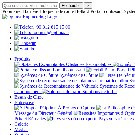
Recherche
✕
Populaire:
Barrière
Bloqueur de route
Bollard
Portail coulissant
Systè
+90 312 815 15 00
optima@optima.tc
Produits
Obstacles Escamotables
Portail coulissant
Portail Pl
Systèmes de Clôture
Sys
Systèmes de Reco
stationnement
Solutions de trafic
Essais de Choc
Entreprise
À Propos d´Optima
Message du Directeur Général
Prix et Réussites
Pays vers où on ex
Galerie
Médias
Soutien