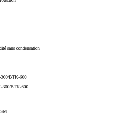
protection
ité sans condensation
K-300/BTK-600
-SM