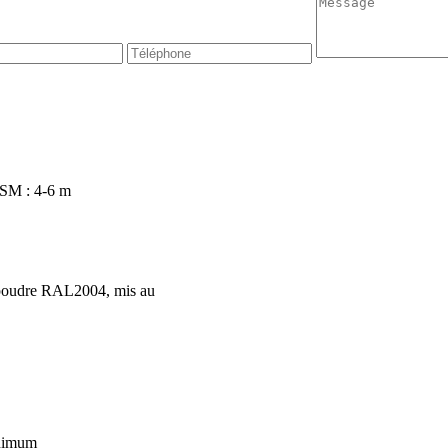
SM : 4-6 m
 poudre RAL2004, mis au
nimum