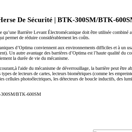
Herse De Sécurité
| BTK-300SM/BTK-600
’une Barrière Levant Électromécanique doit être utilisée combiné ave
ui permet de réduire considérablement les coûts.
niques d’Optima conviennent aux environnements difficiles et à un usage
ement). Un autre avantage des barrières d’Optima est l’haute qualité du 
lement la durée de vie du mécanisme.
courant,à l'aide du mécanisme de déverrouillage, la barrière peut être 
s types de lecteurs de cartes, lecteurs biométriques (comme les empreint
les cellules photoélectriques, les détecteurs de boucle inductifs, des lum