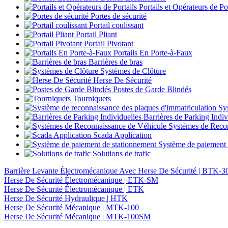
Portails et Opérateurs de Por
Portes de sécurité
Portail coulissant
Portail Pliant
Portail Pivotant
Portails En Porte-à-Faux
Barrières de bras
Systèmes de Clôture
Herse De Sécurité
Postes de Garde Blindés
Tourniquets
Sys
Barrières de Parking Indiv
Systèmes de Recon
Scada Application
Système de paiement 
Solutions de trafic
Barrière Levante Électromécanique Avec Herse De Sécurité | BTK
Herse De Sécurité Électromécanique | ETK-SM
Herse De Sécurité Électromécanique | ETK
Herse De Sécurité Hydraulique | HTK
Herse De Sécurité Mécanique | MTK-100
Herse De Sécurité Mécanique | MTK-100SM