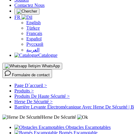
Contactez Nous
FR
English
Türkçe
Français
Español
Русский
العربية
Catalogue
WhatsApp
Formulaire de contact
Page D´accueil >
Produits >
Produits De Haute Sécurité >
Herse De Sécurité >
Barrière Levante Électromécanique Avec Herse De Sécurit
Herse De Sécurité
Obstacles Escamotables
Bornés Escamotable