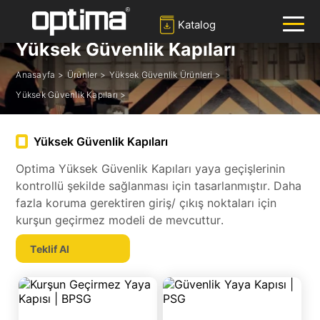
Katalog
Yüksek Güvenlik Kapıları
Anasayfa >
Ürünler >
Yüksek Güvenlik Ürünleri >
✕
Ara
Yüksek Güvenlik Kapıları >
Popüler:
Bariyer
Yol Blokları
Mantar Bariyer
Yüksek Güvenlik Kapıları
Kayar Kapı
Plaka Tanıma Sistemi
Optima Yüksek Güvenlik Kapıları yaya geçişlerinin
kontrollü şekilde sağlanması için tasarlanmıştır. Daha
fazla koruma gerektiren giriş/ çıkış noktaları için
kurşun geçirmez modeli de mevcuttur.
Teklif Al