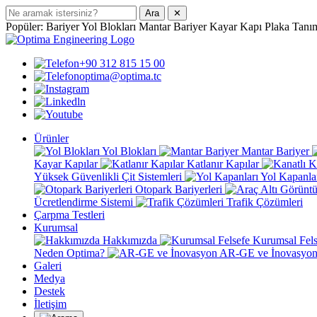
Ara
✕
Popüler:
Bariyer
Yol Blokları
Mantar Bariyer
Kayar Kapı
Plaka Tanı
+90 312 815 15 00
optima@optima.tc
Ürünler
Yol Blokları
Mantar Bariyer
Kayar Kapılar
Katlanır Kapılar
Yüksek Güvenlikli Çit Sistemleri
Yol Kapanla
Otopark Bariyerleri
Ücretlendirme Sistemi
Trafik Çözümleri
Çarpma Testleri
Kurumsal
Hakkımızda
Kurumsal Fel
Neden Optima?
AR-GE ve İnovasyo
Galeri
Medya
Destek
İletişim