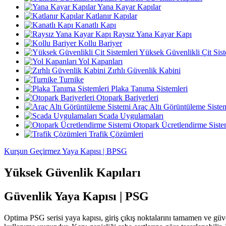
Yana Kayar Kapılar
Katlanır Kapılar
Kanatlı Kapı
Raysız Yana Kayar Kapı
Kollu Bariyer
Yüksek Güvenlikli Çit Sist
Yol Kapanları
Zırhlı Güvenlik Kabini
Turnike
Plaka Tanıma Sistemleri
Otopark Bariyerleri
Araç Altı Görüntüleme Siste
Scada Uygulamaları
Otopark Ücretlendirme Siste
Trafik Çözümleri
Kurşun Geçirmez Yaya Kapısı | BPSG
Yüksek Güvenlik Kapıları
Güvenlik Yaya Kapısı
| PSG
Optima PSG serisi yaya kapısı, giriş çıkış noktalarını tamamen ve güve