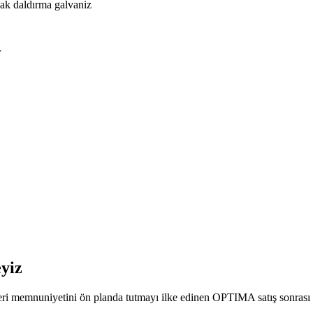
ak daldırma galvaniz
r
eyiz
şteri memnuniyetini ön planda tutmayı ilke edinen OPTIMA satış sonrası