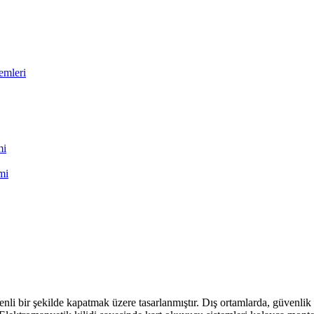
emleri
mi
mi
nli bir şekilde kapatmak üzere tasarlanmıştır. Dış ortamlarda, güvenlik