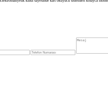
 Elektromanyetik kilidi sayesinde kart okuyucu sistemleri kolayca monte 