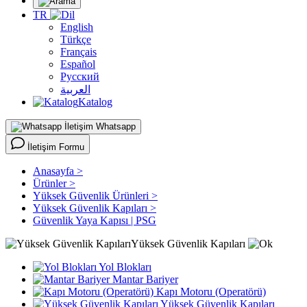
TR
English
Türkçe
Français
Español
Русский
العربية
Katalog
Whatsapp
İletişim Formu
Anasayfa >
Ürünler >
Yüksek Güvenlik Ürünleri >
Yüksek Güvenlik Kapıları >
Güvenlik Yaya Kapısı | PSG
Yüksek Güvenlik Kapıları
Yol Blokları
Mantar Bariyer
Kapı Motoru (Operatörü)
Yüksek Güvenlik Kapıları