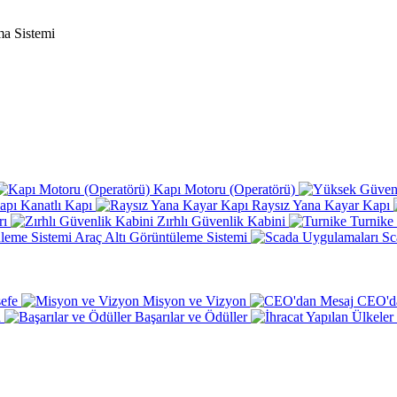
ma Sistemi
Kapı Motoru (Operatörü)
Kanatlı Kapı
Raysız Yana Kayar Kapı
rı
Zırhlı Güvenlik Kabini
Turnike
Araç Altı Görüntüleme Sistemi
Sc
sefe
Misyon ve Vizyon
CEO'd
n
Başarılar ve Ödüller