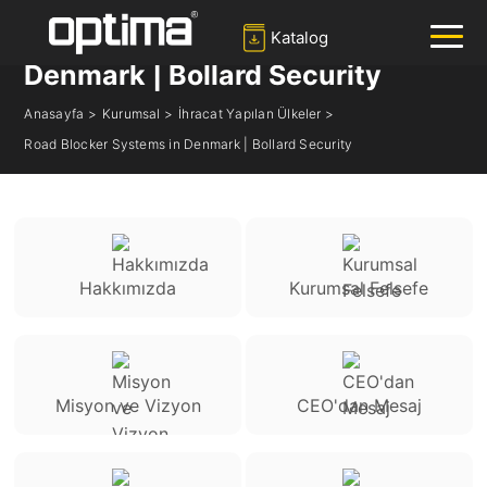
Katalog
Road Blocker Systems in
Denmark | Bollard Security
Anasayfa >
Kurumsal >
İhracat Yapılan Ülkeler >
✕
Ara
Road Blocker Systems in Denmark | Bollard Security
Popüler:
Bariyer
Yol Blokları
Mantar Bariyer
Kayar Kapı
Plaka Tanıma Sistemi
Hakkımızda
Kurumsal Felsefe
Misyon ve Vizyon
CEO'dan Mesaj