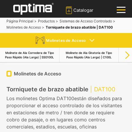
Catalogar
Página Principal >
Productos >
Sistemas de Acceso Controlado >
Molinetes de Acceso >
Torniquete de brazo abatible | DAT100
✕
Buscar
Molinetes de Acceso
Popular:
Barrera
Bloqueador de carreteras
Noray
Molinete de Ala Corredera de Tipo
Molinete de Ala Giratoria de Tipo
Molin
Puerta corredera
Sistema de reconocimiento de placas
Paso Rápido (Ala Larga) | SSG100L
Paso Rápido (Ala Larga) | C100L
Paso 
Molinetes de Acceso
Torniquete de brazo abatible
| DAT100
Los molinetes Optima DAT100están diseñados para
proporcionar el acceso controlado de los visitantes
en estaciones de metro / tren donde se requiere
cobro de pasaje, o en lugares como centros
comerciales, estadios, escuelas, oficinas