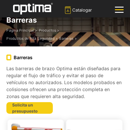
Catalogar
Barreras
Página Principal >
Productos >
✕
Buscar
Productos de Alta Seguridad >
Barreras >
Popular:
Barrera
Bloqueador de carreteras
Noray
Barreras
Puerta corredera
Sistema de reconocimiento de placas
Las barreras de brazo Optima están diseñadas para
regular el flujo de tráfico y evitar el paso de
vehículos no autorizados. Los modelos probados en
colisiones ofrecen una protección completa en
zonas que requieren alta seguridad.
Solicita un
presupuesto