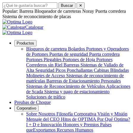
Buscar
✕
Popular:
Barrera
Bloqueador de carreteras
Noray
Puerta corredera
Sistema de reconocimiento de placas
Catalogar
Productos
Bloqueos de carretera
Bolardos
Portones y Operadores
de Portones
Puertas de seguridad
Puerta corredera
Portones Plegables
Portones de Hoja
Portones
Correderos sin Riel
Barreras
Sistemas de Vallado de
Alta Seguridad
Picos Ponchallantas
Cabinas Blindadas
Molinetes de Acceso
Sistemas de reconocimiento de
matrículas
Barreras de Estacionamiento Personales
Sistemas de Reconocimiento de Vehículos
Aplicaciones
de Scada
Sistema y pago de estacionamiento
Soluciones de tráfico
Preubas de Choque
Corporativo
Sobre Nosotros
Filosofía Corporativa
Visión y Misión
Mensaje del CEO
Hitos de OPTIMA
Por Qué Optima?
I + D e Innovación
Honores y Premios
Países
queExportamos
Recursos Humanos