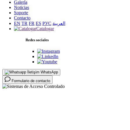
Galería
Noticias
Soporte
Contacto
EN
TR
FR
ES
РУС
العربية
Catalogar
Redes sociales
WhatsApp
Formulario de contacto
Página Principal >
Productos >
Sistemas de Acceso Controlado >
Molinetes de Acceso