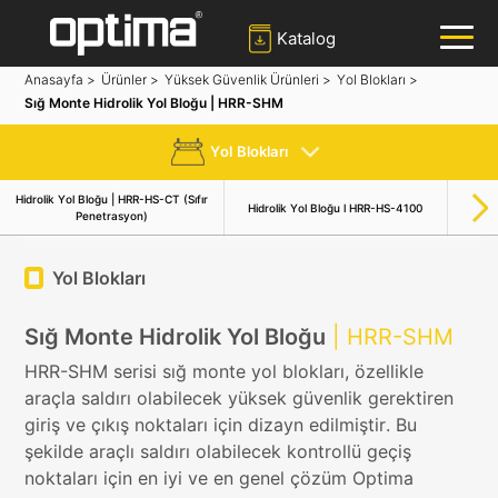
Katalog
Anasayfa >
Ürünler >
Yüksek Güvenlik Ürünleri >
Yol Blokları >
Sığ Monte Hidrolik Yol Bloğu | HRR-SHM
✕
Ara
Yol Blokları
Popüler:
Bariyer
Yol Blokları
Mantar Bariyer
Hidrolik Yol Bloğu | HRR-HS-CT (Sıfır
Sığ M
Hidrolik Yol Bloğu l HRR-HS-4100
Kayar Kapı
Plaka Tanıma Sistemi
Penetrasyon)
Yol Blokları
Sığ Monte Hidrolik Yol Bloğu
| HRR-SHM
HRR-SHM serisi sığ monte yol blokları, özellikle
araçla saldırı olabilecek yüksek güvenlik gerektiren
giriş ve çıkış noktaları için dizayn edilmiştir. Bu
şekilde araçlı saldırı olabilecek kontrollü geçiş
noktaları için en iyi ve en genel çözüm Optima