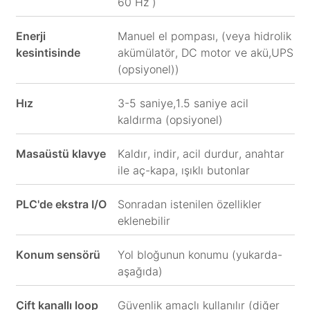
60 Hz )
Enerji
Manuel el pompası, (veya hidrolik
kesintisinde
akümülatör, DC motor ve akü,UPS
(opsiyonel))
Hız
3-5 saniye,1.5 saniye acil
kaldırma (opsiyonel)
Masaüstü klavye
Kaldır, indir, acil durdur, anahtar
ile aç-kapa, ışıklı butonlar
PLC'de ekstra I/O
Sonradan istenilen özellikler
eklenebilir
Konum sensörü
Yol bloğunun konumu (yukarda-
aşağıda)
Çift kanallı loop
Güvenlik amaçlı kullanılır (diğer