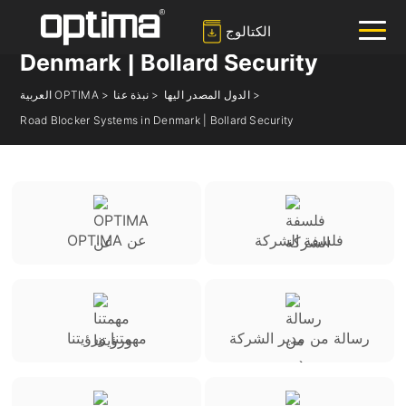
الكتالوج
Road Blocker Systems in
Denmark | Bollard Security
الدول المصدر اليها >
نبذة عنا >
العربية OPTIMA >
✕
يبحث
Road Blocker Systems in Denmark | Bollard Security
بوابة منزلقة
مربط الحبال
معيق الطريق
حاجز
شائع:
نظام التعرف على لوحات السيارات
فلسفة الشركة
OPTIMA عن
رسالة من مدير الشركة
مهمتنا ورؤيتنا