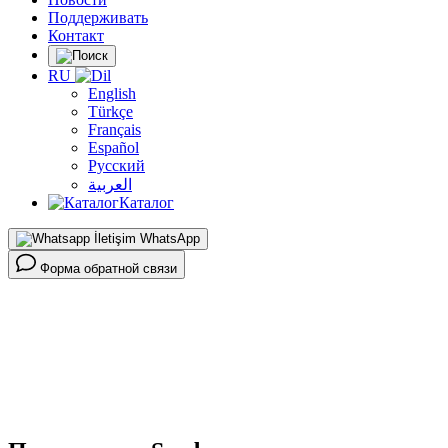
Поддерживать
Контакт
RU
English
Türkçe
Français
Español
Русский
العربية
Каталог
WhatsApp
Форма обратной связи
Главная >
Продукты >
Системы контролируемого доступа >
Приложение Scada