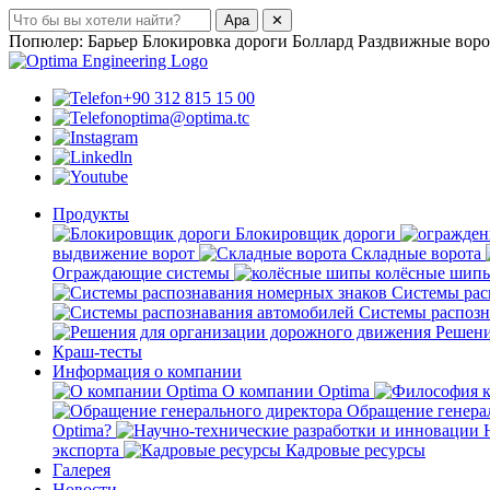
Ара
✕
Попюлер:
Барьер
Блокировка дороги
Боллард
Раздвижные воро
+90 312 815 15 00
optima@optima.tc
Продукты
Ƃлокировщик дороги
выдвижение ворот
Складные ворота
Ограждающие системы
колёсные шип
Системы рас
Системы распозн
Решени
Краш-тесты
Информация о компании
О компании Optima
Обращение генера
Optima?
Н
экспорта
Кадровые ресурсы
Галерея
Новости