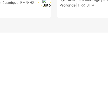
omécanique
l EMR-HS
Profonde
| HRR-SHM
E
s accompagner.
nir la satisfaction du client au
mes de qualité sont au plus haut
 avec des services d aide après-