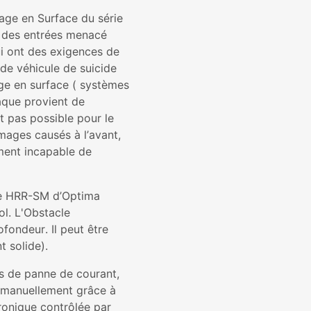
ge en Surface du série
 des entrées menacé
ui ont des exigences de
 de véhicule de suicide
ge en surface ( systèmes
taque provient de
t pas possible pour le
mages causés à l’avant,
ment incapable de
ce HRR-SM d’Optima
ol. L'Obstacle
ondeur. Il peut être
t solide).
as de panne de courant,
é manuellement grâce à
ronique contrôlée par