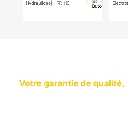
Hydraulique
| HRR-HS
Électr
VOUS SOUTIENS APRÈS-VENT
Votre garantie de qualité,
nous sommes là pour vou
OPTIMA qui a adopté comme son principe de mainte
premier plan en lançant des produits dont les nor
niveau sur les marchés, est, toujours là pour vous