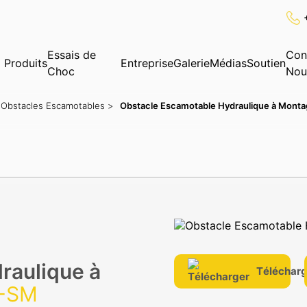
Essais de
Con
Produits
Entreprise
Galerie
Médias
Soutien
✕
Recherche
Choc
Nou
Obstacles Escamotables >
Obstacle Escamotable Hydraulique à Monta
raulique à
Télécharg
R-SM