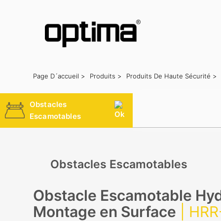
Page D´accueil >
Produits >
Produits De Haute Sécurité >
Populaire:
Barrière
Bloqueur de route
Bollard
Portail coulissant
Système de reconnaissance des plaques d'immatriculation
Obstacles
Escamotables
Obstacles Escamotables
Obstacle Escamotable Hyd
Montage en Surface
| HR