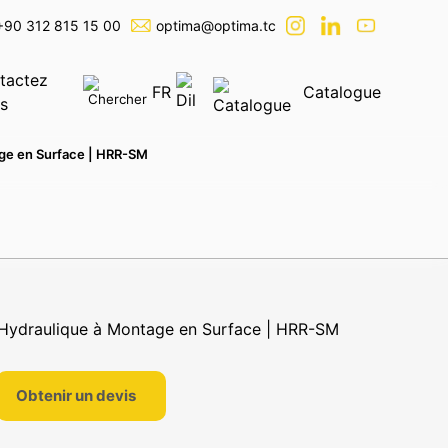
+90 312 815 15 00
optima@optima.tc
tactez
FR
Catalogue
s
ge en Surface | HRR-SM
er
Obtenir un devis