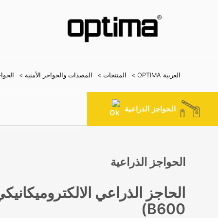
العربية OPTIMA >
المنتجات >
المصدات والحواجز الأمنية >
الحواج
شائع:
حاجز
معيق الطريق
مربط الحبال
بوابة منزلقة
نظام التعرف على 
الحواجز الذراعية
الحواجز الذراعية
B600)