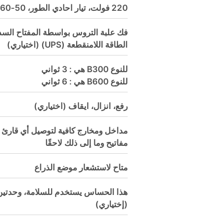
220 فولت، تيار احادي الطور، 50-60 هيرتز
فك علبة التروس بواسطة المفتاح السد
الطاقة اللامنقطعة (UPS) (اختياري)
للنوع B300 هي : 3 ثواني
للنوع B600 هي : 6 ثواني
رفع، انزال، ايقاف (اختياري)
مداخل ومخارج كافية لتوصيل أي قارئ ب
مفاتيح وما إلى ذلك لاحقًا
متاح لاستشعار موضع الذراع
هذا الحساس يستخدم للسلامة، وحدتين
(إختياري)