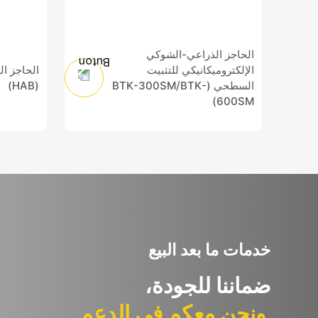
الحاجز الذراعي-الشوكي
الإلكتروميكانيكي للتثبيت
الحاجز ال
السطحي (BTK-300SM/BTK-
(HAB)
600SM)
خدمات ما بعد البيع
ضماننا للجودة،
ونحن معكم في الدعم