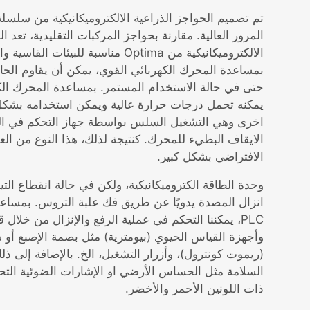
المرور العالية. مقارنة بحواجز المركبات التقليدية، تعد ا
الالكتروميكانيكية من Optima مناسبة للبيئا
بمساعدة المحرك الكهربائي القوي، يمكن أن يقاوم الحا
حتى في حالة الاستخدام المستمر. بمساعدة المحرك الكه
يمكنه تحمل درجات حرارة عالية ويمكن استخدامه بشكل
اخرى وهي التشغيل السلس بواسطة جهاز التحكم في التر
الايقاف البطيء للمحرك. كنتيجة لذلك، هذا النوع من الع
الافتراضي بشكل كبير.
وحدة الطاقة الكتروميكانيكية، ولكن في حالة انقطاع التيا
انزال المصدة يدويًا عن طريق فك علبة التروس. بمساع
PLC، يمكننا التحكم في عملية الرفع والإنزال من خلال 
وأجهزة القياس الحيوي (بيومترية) مثل بصمة الإصبع أو 
(ريموت كونترول)، وأزرار التشغيل، الخ. بالإضافة إلى 
السلامة مثل الحساس الأرضي او الإشارات الضوئية التحذ
ذات اللونين الأحمر والأخضر.