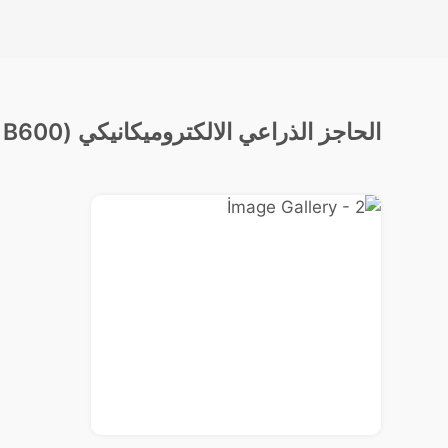
الحاجز الذراعي الالكتروميكانيكي (B300 / B600) معرض الصور