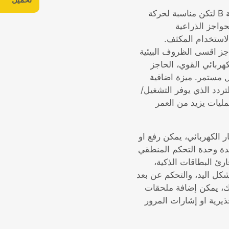
تم تصميم الحواجز الذراعية الالكتروميكانيكية من سلسلة B لتكن مناسبة لحركة
لحواجز الذراعية
ت القاسية والاستخدام المكثف.
جز اقسى الظروف البيئية
ربائي القوي، الحاجز
 مستمر. ميزة اضافية
دد الذي يوفر التشغيل/
مليات يزيد من العمر
ر الكهربائي، يمكن رفع او
دة وحدة التحكم المنطقي
قارئ البطاقات الذكية،
شكل اليد، والتحكم عن بعد
ذلك، يمكن إضافة ملحقات
يرية او إشارات المرور